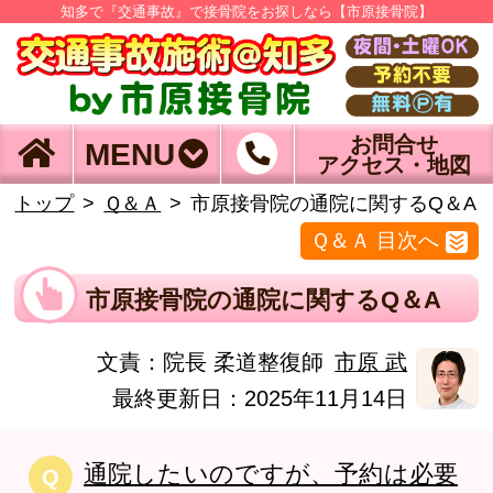
知多で『交通事故』で接骨院をお探しなら【市原接骨院】
お問合せ
MENU
アクセス・地図
トップ
Ｑ＆Ａ
市原接骨院の通院に関するQ＆A
Ｑ＆Ａ 目次へ
市原接骨院の通院に関するQ＆A
文責：
院長 柔道整復師
市原 武
最終更新日：2025年11月14日
通院したいのですが、予約は必要
Q